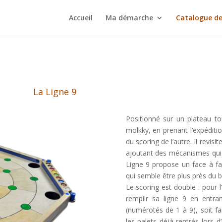
Accueil
Ma démarche
Catalogue de
La Ligne 9
Positionné sur un plateau tour
mölkky, en prenant l’expéditio
du scoring de l’autre. Il revisi
ajoutant des mécanismes qui en
Ligne 9 propose un face à fac
qui semble être plus près du 
Le scoring est double : pour l’
remplir sa ligne 9 en entr
(numérotés de 1 à 9), soit f
les palets déjà rentrés lors 