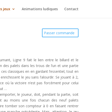
s jeux
Animations ludiques
Contact
Passer commande
nant, Ligne 9 fait le lien entre le billard et le
n des palets dans les trous de l’un et une partie
te ces classiques en en gardant l’essentiel, tout en
richissent le jeu sans l’alourdir. Se jouant à 2,
e où la victoire n’est pas forcément pour celui
but …
emporter, le joueur, doit, pendant la partie, soit
ant au moins une fois chacun des neuf palets
aire tomber son compteur à 0 en faisant rentrer
d’une manche précédente. Mais, attention, le jeu