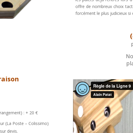
offre de nombreux choix tactiq
forcément le plus judicieux si 
No
pl
raison
 rangement) : + 20 €
ueur (La Poste – Colissimo)
 sur devis.